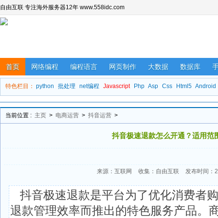
自由互联 专注海外服务器12年 www.558idc.com
首页
网络编程
编程语言
网页制作
大数据
数据库
特色栏目：
python
批处理
net编程
Javascript
Php
Asp
Css
Html5
Android
当前位置 :
主页
>
电商运营
>
抖音运营
>
抖音极速退款怎么开通？适用范
来源：互联网
收集：自由互联
发布时间：202
抖音极速退款是平台为了优化消费者
退款管理效率而推出的特色服务产品。