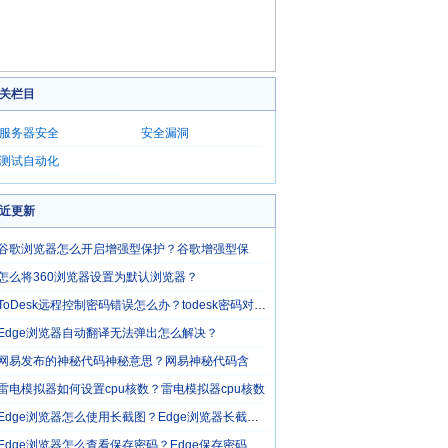
关栏目
服务器安全
安全漏洞
测试自动化
近更新
谷歌浏览器怎么开启增强型保护？谷歌增强型保
怎么将360浏览器设置为默认浏览器？
ToDesk远程控制密码错误怎么办？todesk密码对的却
Edge浏览器自动翻译无法弹出怎么解决？
网易发布的神秘代码神秘意思？网易神秘代码含
雷电模拟器如何设置cpu核数？雷电模拟器cpu核数
Edge浏览器怎么使用长截图？Edge浏览器长截图操作
Edge浏览器怎么查看保存密码？Edge保存密码查看方