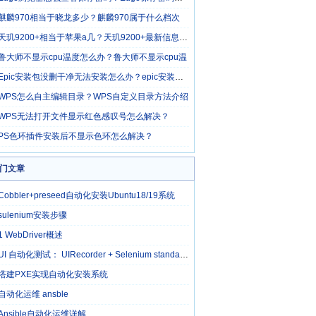
麒麟970相当于晓龙多少？麒麟970属于什么档次
天玑9200+相当于苹果a几？天玑9200+最新信息介绍
鲁大师不显示cpu温度怎么办？鲁大师不显示cpu温
Epic安装包没删干净无法安装怎么办？epic安装包怎
WPS怎么自主编辑目录？WPS自定义目录方法介绍
WPS无法打开文件显示红色感叹号怎么解决？
PS色环插件安装后不显示色环怎么解决？
门文章
Cobbler+preseed自动化安装Ubuntu18/19系统
sulenium安装步骤
1 WebDriver概述
UI 自动化测试： UIRecorder + Selenium standalone server
搭建PXE实现自动化安装系统
自动化运维 ansble
Ansible自动化运维详解