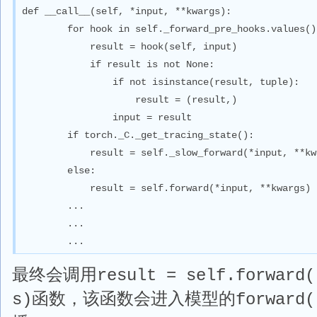
def __call__(self, *input, **kwargs):

        for hook in self._forward_pre_hooks.values():
            result = hook(self, input)

            if result is not None:

                if not isinstance(result, tuple):

                    result = (result,)

                input = result

        if torch._C._get_tracing_state():

            result = self._slow_forward(*input, **kw
        else:

            result = self.forward(*input, **kwargs)

        ...

        ...

        ...
最终会调用
result = self.forward(
函数，该函数会进入模型的
s)
forward(