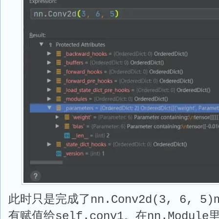
此时只是完成了
nn.Conv2d(3, 6, 5)
有赋值给
。在
self.conv1
nn.Module