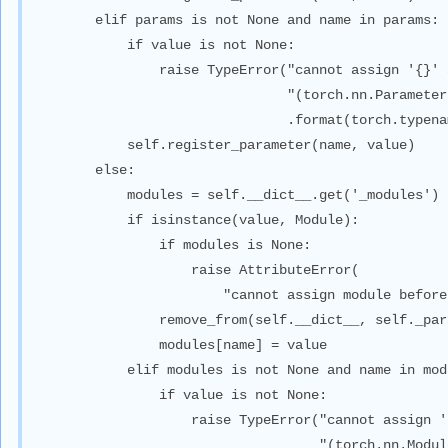
        elif params is not None and name in params:

            if value is not None:

                raise TypeError("cannot assign '{}' 
                                "(torch.nn.Parameter
                                .format(torch.typena
            self.register_parameter(name, value)

        else:

            modules = self.__dict__.get('_modules')

            if isinstance(value, Module):

                if modules is None:

                    raise AttributeError(

                        "cannot assign module before
                remove_from(self.__dict__, self._par
                modules[name] = value

            elif modules is not None and name in mod
                if value is not None:

                    raise TypeError("cannot assign '
                                    "(torch.nn.Modul