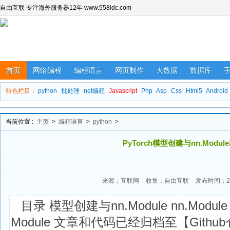
自由互联 专注海外服务器12年 www.558idc.com
首页
网络编程
编程语言
网页制作
大数据
数据库
特色栏目：
python
批处理
net编程
Javascript
Php
Asp
Css
Html5
Android
当前位置 :
主页
>
编程语言
>
python
>
PyTorch模型创建与nn.Modul
来源：互联网
收集：自由互联
发布时间：202
目录 模型创建与nn.Module nn.Modu
Module 文章和代码已经归档至【Github仓库：h