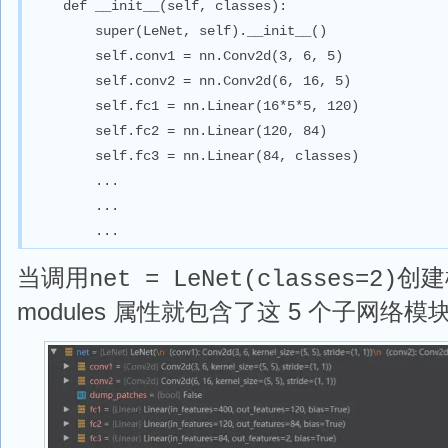
    def __init__(self, classes):

        super(LeNet, self).__init__()

        self.conv1 = nn.Conv2d(3, 6, 5)

        self.conv2 = nn.Conv2d(6, 16, 5)

        self.fc1 = nn.Linear(16*5*5, 120)

        self.fc2 = nn.Linear(120, 84)

        self.fc3 = nn.Linear(84, classes)

        ...

        ...

        ...
当调用
创建
net = LeNet(classes=2)
modules 属性就包含了这 5 个子网络模