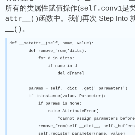
所有的类属性赋值操作(
是
self.conv1
函数中。我们再次 Step Into
attr__()
。
__()
def __setattr__(self, name, value):

        def remove_from(*dicts):

            for d in dicts:

                if name in d:

                    del d[name]

        params = self.__dict__.get('_parameters')

        if isinstance(value, Parameter):

            if params is None:

                raise AttributeError(

                    "cannot assign parameters before
            remove_from(self.__dict__, self._buffers
            self.register_parameter(name, value)
