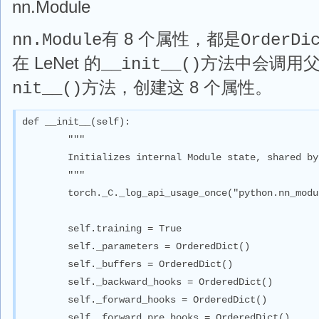
nn.Module
有 8 个属性，都是
nn.Module
OrderDi
在 LeNet 的
方法中会调用
__init__()
方法，创建这 8 个属性。
nit__()
def __init__(self):

        """

        Initializes internal Module state, shared by
        """

        torch._C._log_api_usage_once("python.nn_modu
        self.training = True

        self._parameters = OrderedDict()

        self._buffers = OrderedDict()

        self._backward_hooks = OrderedDict()

        self._forward_hooks = OrderedDict()

        self._forward_pre_hooks = OrderedDict()
