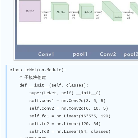
class LeNet(nn.Module):

    # 子模块创建

    def __init__(self, classes):

        super(LeNet, self).__init__()

        self.conv1 = nn.Conv2d(3, 6, 5)

        self.conv2 = nn.Conv2d(6, 16, 5)

        self.fc1 = nn.Linear(16*5*5, 120)

        self.fc2 = nn.Linear(120, 84)

        self.fc3 = nn.Linear(84, classes)
