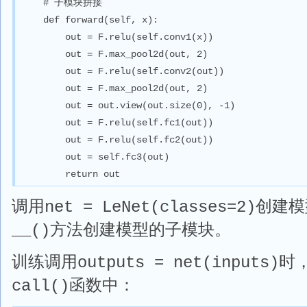
    # 子模块拼接

    def forward(self, x):

        out = F.relu(self.conv1(x))

        out = F.max_pool2d(out, 2)

        out = F.relu(self.conv2(out))

        out = F.max_pool2d(out, 2)

        out = out.view(out.size(0), -1)

        out = F.relu(self.fc1(out))

        out = F.relu(self.fc2(out))

        out = self.fc3(out)

        return out
调用
创建模
net = LeNet(classes=2)
方法创建模型的子模块。
__()
训练调用
时
outputs = net(inputs)
函数中：
call()