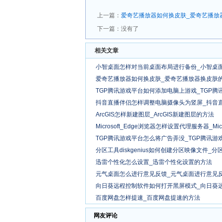
上一篇：
爱奇艺播放器如何换皮肤_爱奇艺播放
下一篇：没有了
相关文章
小智桌面怎样对当前桌面布局进行备份_小智桌
爱奇艺播放器如何换皮肤_爱奇艺播放器换皮肤
TGP腾讯游戏平台如何添加电脑上游戏_TGP
抖音直播伴侣怎样调整电脑摄像头为竖屏_抖音
ArcGIS怎样新建图层_ArcGIS新建图层的方法
Microsoft_Edge浏览器怎样设置代理服务器_M
TGP腾讯游戏平台怎么将广告弄没_TGP腾讯
分区工具diskgenius如何创建分区映像文件_分区
迅雷个性化怎么设置_迅雷个性化设置的方法
元气桌面怎么进行意见反馈_元气桌面进行意见
向日葵远程控制软件如何打开黑屏模式_向日葵
百度网盘怎样提速_百度网盘提速的方法
网友评论