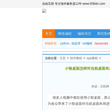
自由互联 专注海外服务器12年 www.558idc.com
首页
网络编程
编程语言
网页制
特色栏目：
python
批处理
net编程
Javascript
当前位置 :
主页
>
软件教程
>
app教程
>
小智桌面怎样对当前桌面布
来源：互联网
很多人电脑中都在使用小智桌面，那
为各位带来了小智桌面对当前桌面布局进