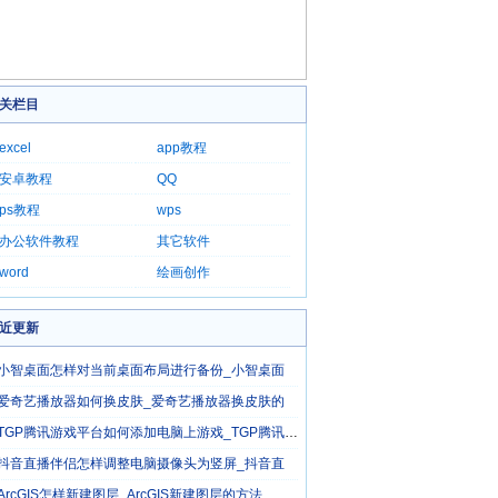
关栏目
excel
app教程
安卓教程
QQ
ps教程
wps
办公软件教程
其它软件
word
绘画创作
近更新
小智桌面怎样对当前桌面布局进行备份_小智桌面
爱奇艺播放器如何换皮肤_爱奇艺播放器换皮肤的
TGP腾讯游戏平台如何添加电脑上游戏_TGP腾讯游戏
抖音直播伴侣怎样调整电脑摄像头为竖屏_抖音直
ArcGIS怎样新建图层_ArcGIS新建图层的方法