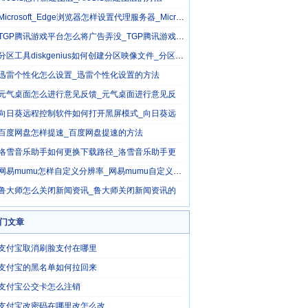
Microsoft_Edge浏览器怎样设置代理服务器_Microsoft_
TGP腾讯游戏平台怎么将广告弄没_TGP腾讯游戏平台
分区工具diskgenius如何创建分区映像文件_分区工具
迅雷个性化怎么设置_迅雷个性化设置的方法
元气桌面怎么进行意见反馈_元气桌面进行意见反
向日葵远程控制软件如何打开黑屏模式_向日葵远
百度网盘怎样提速_百度网盘提速的方法
洛雪音乐助手如何更换下载路径_洛雪音乐助手更
网易mumu怎样自定义分辨率_网易mumu自定义分辨率
鲁大师怎么关闭新闻资讯_鲁大师关闭新闻资讯的
门文章
支付宝取消刷脸支付在哪里
支付宝的黑名单如何拉回来
支付宝公交卡怎么注销
支付宝改密码在哪里改怎么改