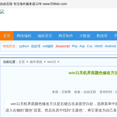
自由互联 专注海外服务器12年 www.558idc.com
首页
网络编程
编程语言
网页制作
大数据
数据库
特色栏目：
python
批处理
net编程
Javascript
Php
Asp
Css
Html5
Android
当前位置 :
主页
>
操作系统
>
win10
>
win11关机界面颜色修改方
来源：互联网
收集：自由互联
发布时间：202
win11关机界面颜色修改方法是右键点击桌面空白处，选择菜单中
进入右侧的“颜色”设置。然后在其中找到“主题色”，将它更改为自己