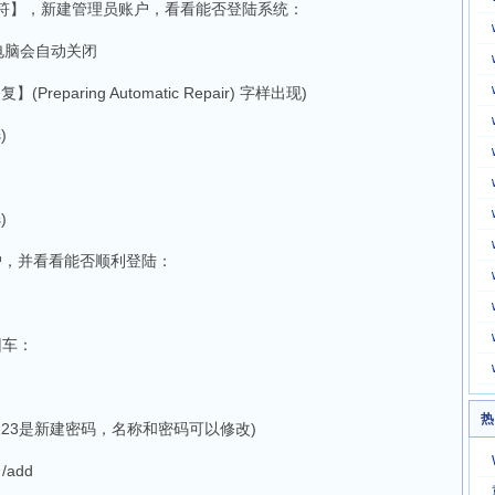
示符】，新建管理员账户，看看能否登陆系统：
电脑会自动关闭
paring Automatic Repair) 字样出现)
)
)
户，并看看能否顺利登陆：
回车：
热
3123是新建密码，名称和密码可以修改)
 /add